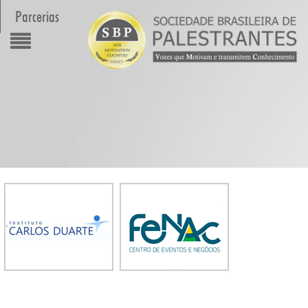
Parcerias
inicio
Cursos/Even
Organizaç
Área de atu
Membros
Fale Conos