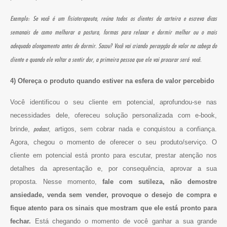
Exemplo: Se você é um fisioterapeuta, reúna todos os clientes da carteira e escreva dicas
semanais de como melhorar a postura, formas para relaxar e dormir melhor ou o mais
adequado alongamento antes de dormir. Sacou? Você vai criando percepção de valor na cabeça do
cliente e quando ele voltar a sentir dor, a primeira pessoa que ele vai procurar será você.
4) Ofereça o produto quando estiver na esfera de valor percebido
Você identificou o seu cliente em potencial, aprofundou-se nas
necessidades dele, ofereceu solução personalizada com e-book,
podcast
brinde,
, artigos, sem cobrar nada e conquistou a confiança.
Agora, chegou o momento de oferecer o seu produto/serviço. O
cliente em potencial está pronto para escutar, prestar atenção nos
detalhes da apresentação e, por consequência, aprovar a sua
proposta. Nesse momento,
fale com sutileza, não demostre
ansiedade, venda sem vender, provoque o desejo de compra e
fique atento para os sinais que mostram que ele está pronto para
fechar.
Está chegando o momento de você ganhar a sua grande