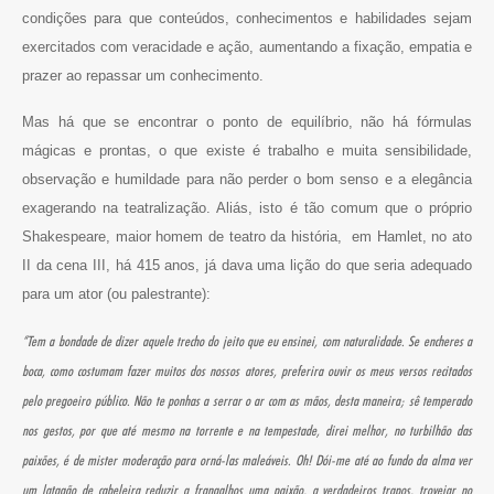
condições para que conteúdos, conhecimentos e habilidades sejam
exercitados com veracidade e ação, aumentando a fixação, empatia e
prazer ao repassar um conhecimento.
Mas há que se encontrar o ponto de equilíbrio, não há fórmulas
mágicas e prontas, o que existe é trabalho e muita sensibilidade,
observação e humildade para não perder o bom senso e a elegância
exagerando na teatralização. Aliás, isto é tão comum que o próprio
Shakespeare, maior homem de teatro da história, em Hamlet, no ato
II da cena III, há 415 anos, já dava uma lição do que seria adequado
para um ator (ou palestrante):
“Tem a bondade de dizer aquele trecho do jeito que eu ensinei, com naturalidade. Se encheres a
boca, como costumam fazer muitos dos nossos atores, preferira ouvir os meus versos recitados
pelo pregoeiro público. Não te ponhas a serrar o ar com as mãos, desta maneira; sê temperado
nos gestos, por que até mesmo na torrente e na tempestade, direi melhor, no turbilhão das
paixões, é de mister moderação para orná-las maleáveis. Oh! Dói-me até ao fundo da alma ver
um latagão de cabeleira reduzir a frangalhos uma paixão, a verdadeiros trapos, trovejar no