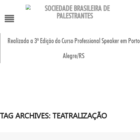
Realizada a 3ª Edição do Curso Professional Speaker em Porto
Alegre/RS
inicio
Cursos/Even
Organizaç
Área de atu
Membros
Fale Conos
TAG ARCHIVES:
TEATRALIZAÇÃO