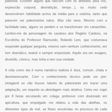
palestrar. Existem alguns que nascem com os atributos (boa voz,
expressão corporal, desinibição, tempo…), ou muito cedo
desenvolvem habilidade acima da média para a oratória, tanto que
parecem ser palestrantes natos. Mas são raros. Mesmo com a
facilidade nata, alguns se perdem e se transformam em canastrões.
Lembro-me da personagem do saudoso ator Rogério Cardoso, na
Escolinha do Professor Raimundo, Rolando Lero, que costumava
responder qualquer pergunta, mesmo sem nenhum conhecimento, em
tom dramático, teatral e sempre empostado. Aquilo era um exagero,
divertido, cômico, mas tinha e tem sua verdade.
A vida como ela é numa narrativa realista é dura, comum, chata e
desinteressante. Com o conhecimento técnico pode ser pior:
intragável se não houver talento do palestrante em trazer uma
adaptação, um requinte ou abordagem mais atrativa. Certa vez viajei
por 8 horas escutando um colega, professor com doutorado em
apicultura, que empolgado me relatou a vida das abelhas, os
diferentes tipos de mel, as flores envolvidas no processo de cada