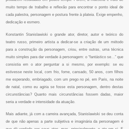
muito tempo de trabalho e reflexão para encontrar o ponto ideal de
cada palestra, personagem e postura frente à plateia. Exige empenho,
dedicação e esmero.
Konstantin Stanislawiski o grande ator, diretor, autor e teórico do
teatro russo, primeiro artista a dedicar-se a criação de um método
para a construção da personagem, criou, entre outras, uma técnica
muito simples para dar verdade à personagem: o “fantástico se…” que
consistia em o ator perguntar a si mesmo, por exemplo: se eu
estivesse neste local, com frio, fome, cansado, 50 anos, com filhos
me esperando, embriagado, com um prego no pé, em Paris, na noite
de natal, como eu agiria se fosse esta personagem, dentro destas
circunstâncias? Quanto mais circunstâncias fossem dadas, maior
seria a verdade e intensidade da atuação.
Mais adiante, já com a carreira avançada, Stanislawiski se deu conta
de que não apenas a parte subjetiva e imaginária da personagem é
que dá verdade aos seus atos, mas, principalmente, o ato em si. E