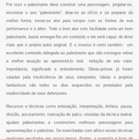
Por isso o palestrante deve construir uma personagem, projetar-se,
encontrar o seu “palestrante”, doar-se ao ofício e se preparar da
melhor forma, tornar-se ator para romper com os limites de sua
performance e ir além. Todo o bom ator com facilidade seria um bom
palestrante, basta entregar-lhe um conteúdo e ele será capaz de dizer
mais que o próprio autor original. E o inverso é certo também: um
excelente conteúdo delegado ao palestrante que não consegue retirar
a melhor atuação ao apresentá-lo terá redução de seu valor,
importância, significado e entendimento. Obras-primas já foram
vaiadas pela insuficiência de seus interpretes. Ideias e projetos
fantásticos são todos os dias esquecidos ou protelados pela
mediocridade de seus defensores.
Recursos e técnicas como entonação, interpretação, ênfase, pausa,
divisão, ancoramento, marcação de palco, oriundas da técnica teatral,
ajudam palestrantes a construírem melhores personagens para
apresentações e palestras. Se exercitadas com afinco essas técnicas
produzem resultados em pouco tempo. Porém, a maestria é fruto de