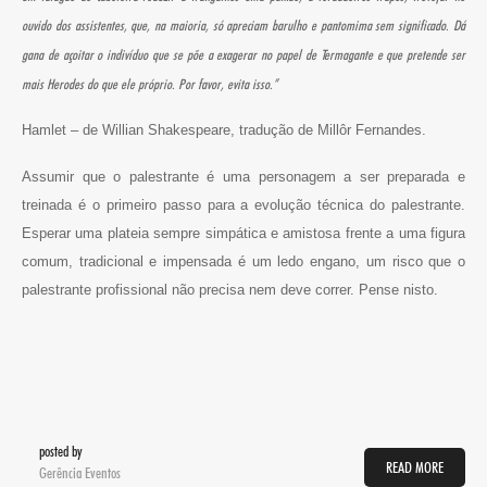
ouvido dos assistentes, que, na maioria, só apreciam barulho e pantomima sem significado. Dá
gana de açoitar o indivíduo que se põe a exagerar no papel de Termagante e que pretende ser
mais Herodes do que ele próprio. Por favor, evita isso.”
Hamlet – de Willian Shakespeare, tradução de Millôr Fernandes.
Assumir que o palestrante é uma personagem a ser preparada e
treinada é o primeiro passo para a evolução técnica do palestrante.
Esperar uma plateia sempre simpática e amistosa frente a uma figura
comum, tradicional e impensada é um ledo engano, um risco que o
palestrante profissional não precisa nem deve correr. Pense nisto.
posted by
READ MORE
Gerência Eventos