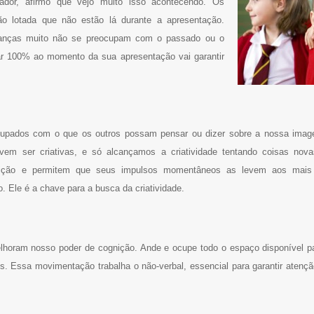
dor, afirmo que vejo muito isso acontecendo. Os
o lotada que não estão lá durante a apresentação.
rianças muito não se preocupam com o passado ou o
ar 100% ao momento da sua apresentação vai garantir
cupados com o que os outros possam pensar ou dizer sobre a nossa imag
vem ser criativas, e só alcançamos a criatividade tentando coisas no
ntuição e permitem que seus impulsos momentâneos as levem aos mais 
. Ele é a chave para a busca da criatividade.
oram nosso poder de cognição. Ande e ocupe todo o espaço disponível pa
. Essa movimentação trabalha o não-verbal, essencial para garantir atenç