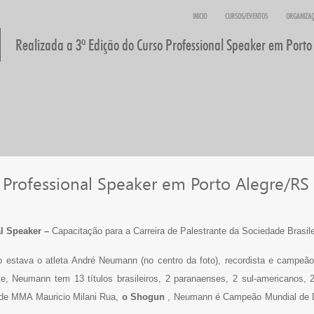
INICIO
CURSOS/EVENTOS
ORGANIZA
Realizada a 3ª Edição do Curso Professional Speaker em Porto
o Professional Speaker em Porto Alegre/RS
al Speaker –
Capacitação para a Carreira de Palestrante da Sociedade Brasile
o estava o atleta André Neumann (no centro da foto), recordista e campeã
e, Neumann tem 13 títulos brasileiros, 2 paranaenses, 2 sul-americanos, 
or de MMA Mauricio Milani Rua,
o Shogun
, Neumann é Campeão Mundial de 