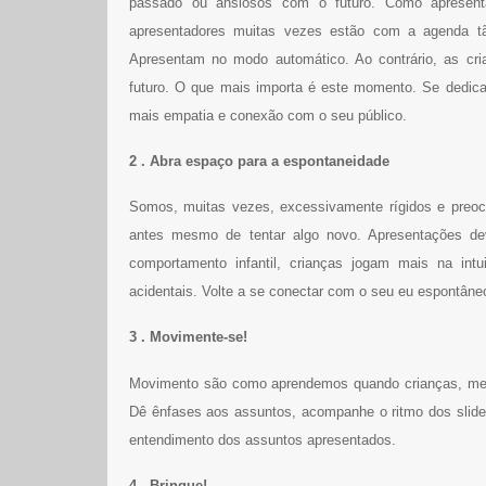
passado ou ansiosos com o futuro. Como apresenta
apresentadores muitas vezes estão com a agenda tã
Apresentam no modo automático. Ao contrário, as c
futuro. O que mais importa é este momento. Se dedic
mais empatia e conexão com o seu público.
2 . Abra espaço para a espontaneidade
Somos, muitas vezes, excessivamente rígidos e preo
antes mesmo de tentar algo novo. Apresentações de
comportamento infantil, crianças jogam mais na i
acidentais. Volte a se conectar com o seu eu espontâneo
3 . Movimente-se!
Movimento são como aprendemos quando crianças, melh
Dê ênfases aos assuntos, acompanhe o ritmo dos slides
entendimento dos assuntos apresentados.
4 . Brinque!