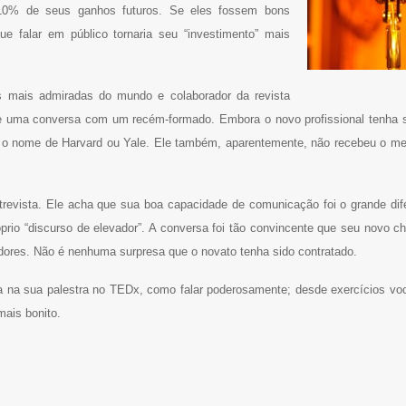
 10% de seus ganhos futuros. Se eles fossem bons
e falar em público tornaria seu “investimento” mais
 mais admiradas do mundo e colaborador da revista
ante uma conversa com um recém-formado. Embora o novo profissional tenha
m o nome de Harvard ou Yale. Ele também, aparentemente, não recebeu o mem
revista. Ele acha que sua boa capacidade de comunicação foi o grande dife
io “discurso de elevador”. A conversa foi tão convincente que seu novo che
ores. Não é nenhuma surpresa que o novato tenha sido contratado.
a na sua palestra no TEDx, como falar poderosamente; desde exercícios vo
ais bonito.