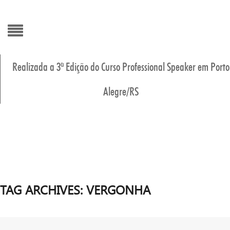
Realizada a 3ª Edição do Curso Professional Speaker em Porto
Alegre/RS
inicio
Cursos/Even
Organizaç
Área de atu
Membros
Fale Conos
TAG ARCHIVES:
VERGONHA